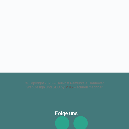
© Copyright 2026 – Delikost Pamukkale Hannover
WebDesign und SEO by
MTG
– schnell machbar
Folge uns