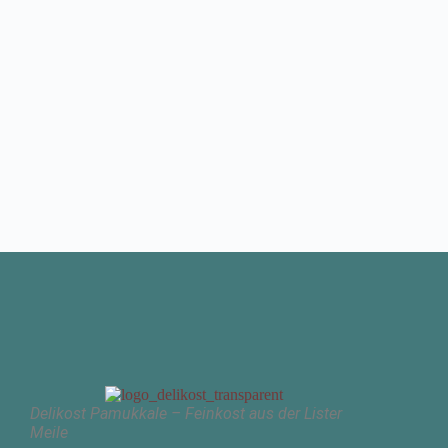
Delikost Pamukkale –
Feinkost aus der Lister
Meile