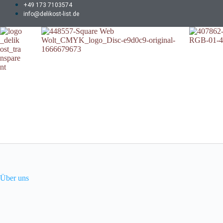
+49 173 7103574
info@delikost-list.de
Über uns